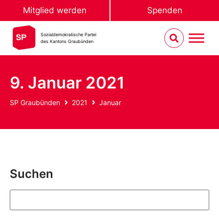
Mitglied werden
Spenden
Sozialdemokratische Partei
des Kantons Graubünden
9. Januar 2021
SP Graubünden
2021
Januar
Suchen