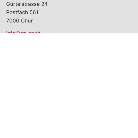
Gürtelstrasse 24
Postfach 561
7000 Chur
info@sp-gr.ch
+41 78 203 00 74
Sektionen