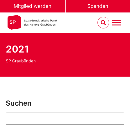
Mitglied werden
Spenden
Sozialdemokratische Partei
des Kantons Graubünden
2021
SP Graubünden
Suchen