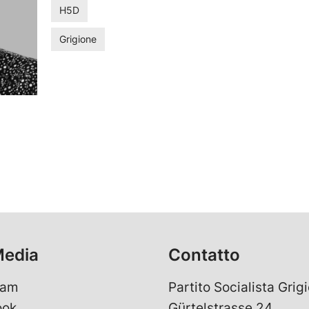
H5D
Grigione
Media
Contatto
ram
Partito Socialista Grigi
ook
Gürtelstrasse 24