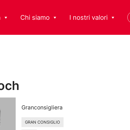
à
Chi siamo
I nostri valori
Hoch
Granconsigliera
GRAN CONSIGLIO