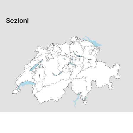
Sezioni
© Copyright
2026
PS Grigioni | realizzato da
pr24