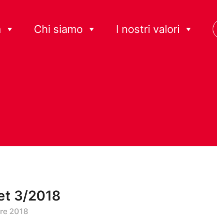
à
Chi siamo
I nostri valori
et 3/2018
re 2018