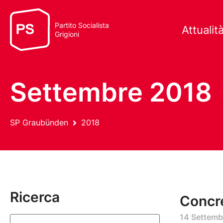
Partito Socialista
Attualit
Grigioni
Settembre 2018
SP Graubünden
2018
Ricerca
Concr
14 Settemb