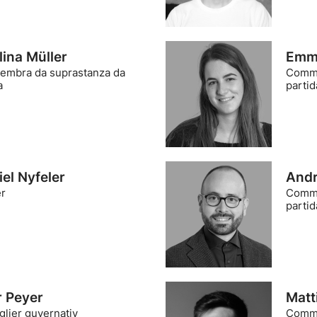
lina Müller
Emma
mbra da suprastanza da
Comme
a
partid
el Nyfeler
Andr
er
Comme
partid
r Peyer
Matt
lier guvernativ
Comme