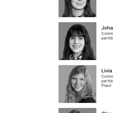
Joha
Comme
partid
Livi
Comme
partid
Plaun