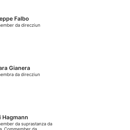
eppe Falbo
mber da direcziun
ra Gianera
mbra da direcziun
i Hagmann
mber da suprastanza da
da, Commember da