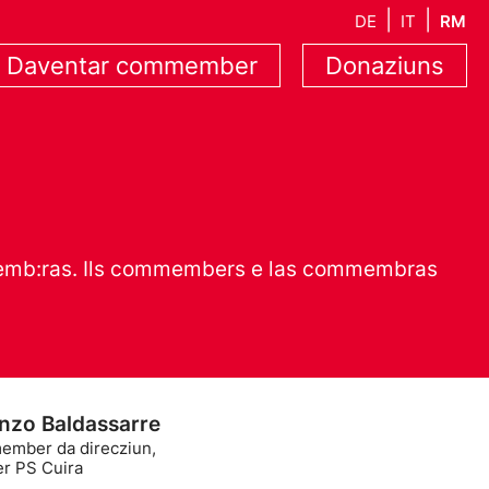
DE
IT
RM
Daventar commember
Donaziuns
commemb:ras. Ils commembers e las commembras
nzo Baldassarre
mber da direcziun,
er PS Cuira