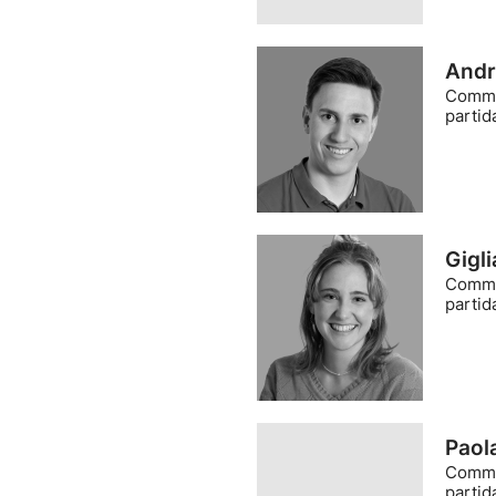
Andr
Comme
partid
Gigl
Comme
partid
Paol
Comme
partid