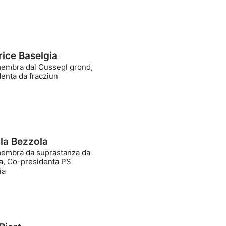
rice Baselgia
mbra dal Cussegl grond,
enta da fracziun
la Bezzola
mbra da suprastanza da
da, Co-presidenta PS
ia