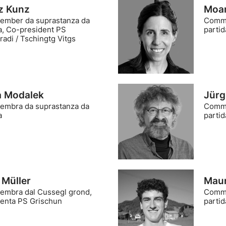
z Kunz
Moa
mber da suprastanza da
Comme
a, Co-president PS
partid
adi / Tschingtg Vitgs
ia Modalek
Jürg
mbra da suprastanza da
Comme
a
partid
 Müller
Maur
mbra dal Cussegl grond,
Comme
denta PS Grischun
partid