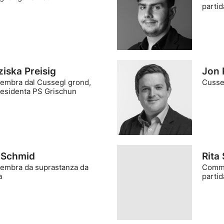
partid
ziska Preisig
Jon 
mbra dal Cussegl grond,
Cusse
esidenta PS Grischun
 Schmid
Rita
mbra da suprastanza da
Comme
a
partid