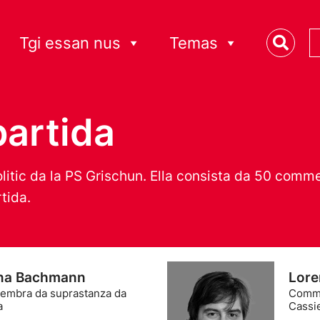
Tgi essan nus
Temas
partida
 politic da la PS Grischun. Ella consista da 50 
rtida.
na Bachmann
Lore
mbra da suprastanza da
Comme
a
Cassi