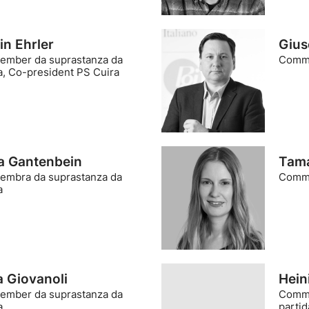
in Ehrler
Gius
mber da suprastanza da
Comme
a, Co-president PS Cuira
ia Gantenbein
Tama
mbra da suprastanza da
Comme
a
a Giovanoli
Hein
mber da suprastanza da
Comme
a
parti