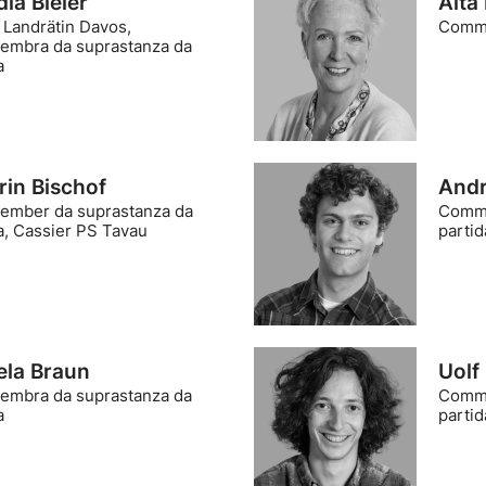
ia Bieler
Aita 
 Landrätin Davos,
Comme
mbra da suprastanza da
a
rin Bischof
Andr
mber da suprastanza da
Comme
a, Cassier PS Tavau
partid
ela Braun
Uolf
mbra da suprastanza da
Comme
a
partid