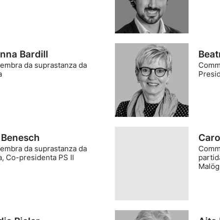
nna Bardill
Beat
mbra da suprastanza da
Comme
a
Presid
a Benesch
Caro
mbra da suprastanza da
Comme
a, Co-presidenta PS Il
parti
Malög