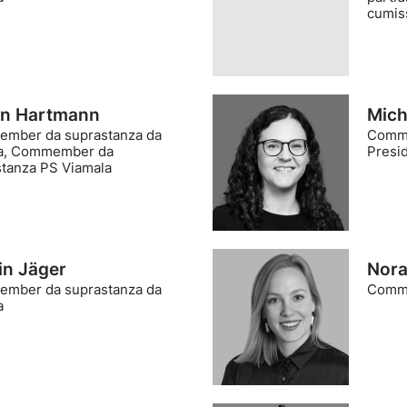
cumis
n Hartmann
Mich
mber da suprastanza da
Comme
da, Commember da
Presi
stanza PS Viamala
in Jäger
Nora
mber da suprastanza da
Comme
a