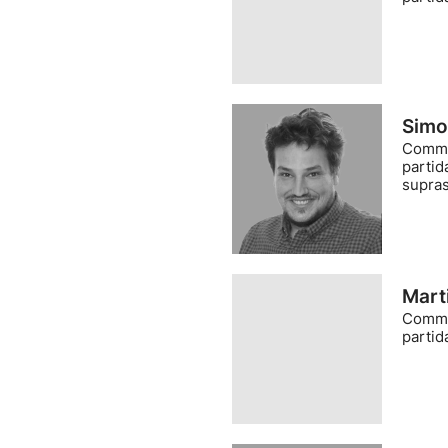
Simo
Comme
parti
supra
Mart
Comme
partid