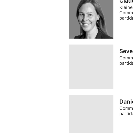
Claud
Kleine
Comme
partid
Seve
Comme
partid
Dani
Comme
partid