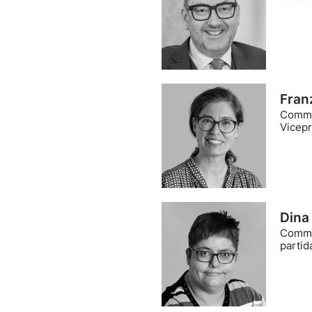
Fran
Comme
Vicepr
Dina
Comme
partid