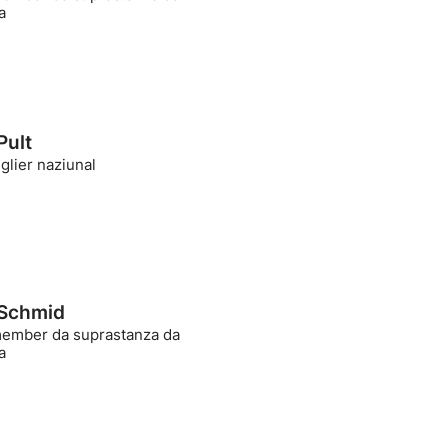
a
Pult
glier naziunal
 Schmid
mber da suprastanza da
a