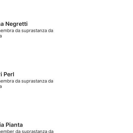
 Negretti
mbra da suprastanza da
a
i Perl
mbra da suprastanza da
a
ia Pianta
mber da suprastanza da