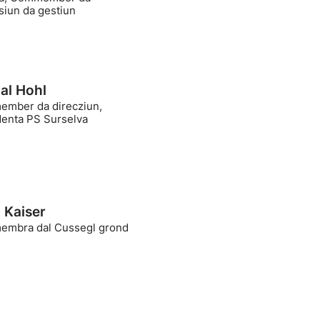
siun da gestiun
al Hohl
mber da direcziun,
denta PS Surselva
 Kaiser
mbra dal Cussegl grond