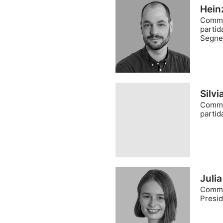
Hein
Comme
partid
Segner
Silv
Comme
partid
Julia
Comme
Presi