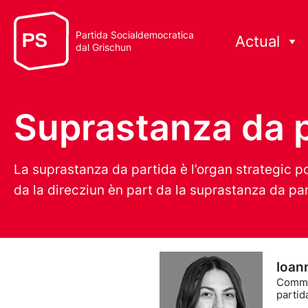
Partida Socialdemocratica
Actual
dal Grischun
Suprastanza da 
La suprastanza da partida è l’organ strategic
da la direcziun èn part da la suprastanza da pa
Ioan
Comme
partid