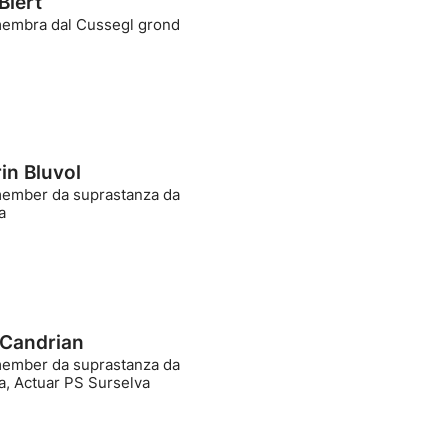
Biert
mbra dal Cussegl grond
in Bluvol
mber da suprastanza da
a
 Candrian
mber da suprastanza da
a, Actuar PS Surselva