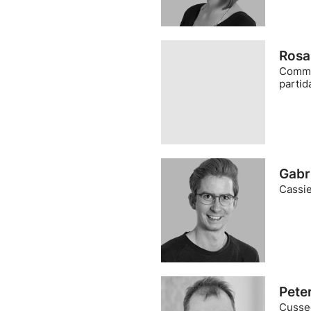
Rosa
Comme
partid
Gabri
Cassi
Pete
Cusseg