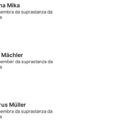
na Mika
mbra da suprastanza da
a
 Mächler
mber da suprastanza da
a
us Müller
mbra da suprastanza da
a