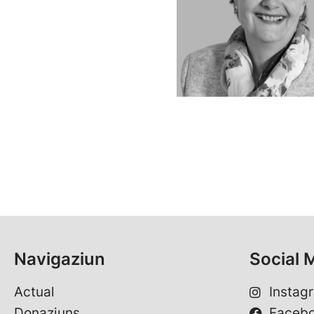
Navigaziun
Social 
Actual
Instag
Donaziuns
Faceb