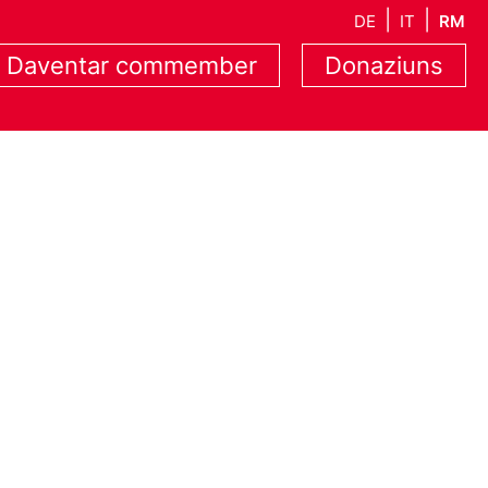
DE
IT
RM
Daventar commember
Donaziuns