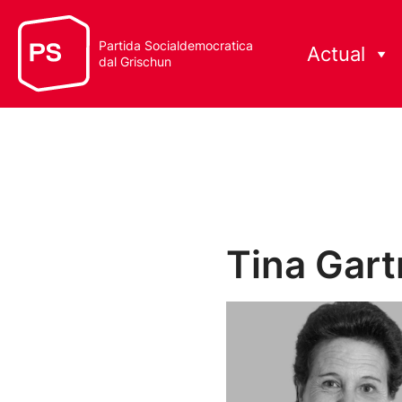
Partida Socialdemocratica
Actual
dal Grischun
Tina Gar