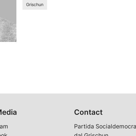
Grischun
Media
Contact
ram
Partida Socialdemocra
ook
dal Grischun