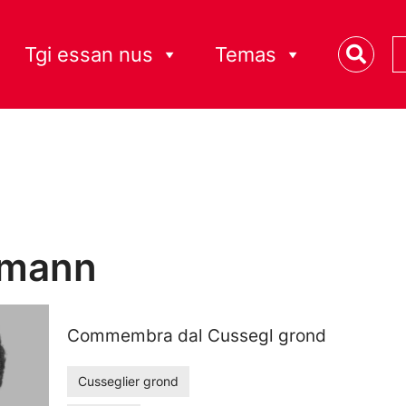
Tgi essan nus
Temas
tmann
Commembra dal Cussegl grond
Cusseglier grond