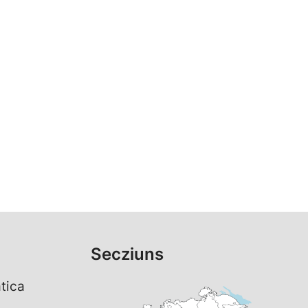
Secziuns
tica