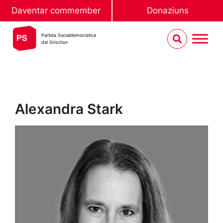
Daventar commember
Donaziuns
Partida Socialdemocratica
dal Grischun
Alexandra Stark