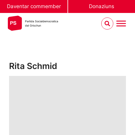
Daventar commember
Donaziuns
Partida Socialdemocratica
dal Grischun
Rita Schmid