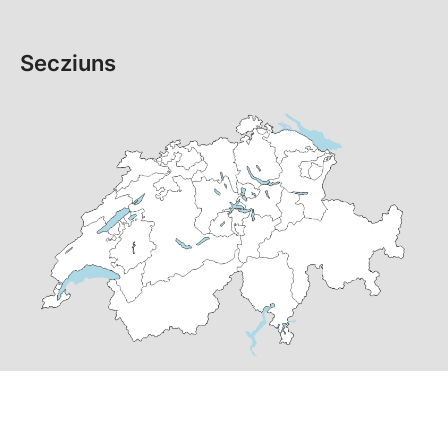
Secziuns
© Copyright 2026 PS dal Grischun | realisà per
pr24