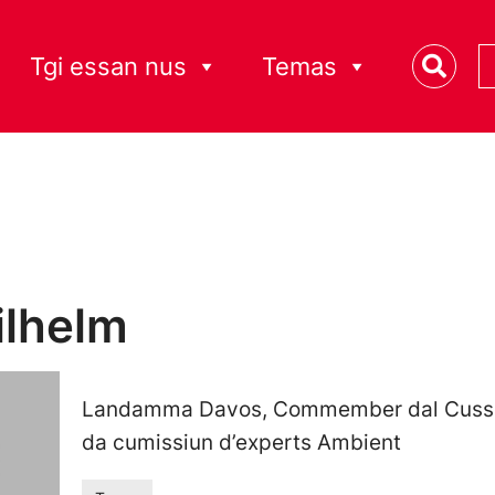
Tgi essan nus
Temas
ilhelm
Landamma Davos, Commember dal Cusseg
da cumissiun d’experts Ambient