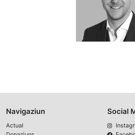
Navigaziun
Social 
Actual
Instag
Donaziuns
Faceb