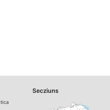
Secziuns
tica