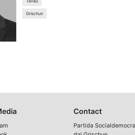
Tavau
Grischun
Media
Contact
ram
Partida Socialdemocra
ook
dal Grischun