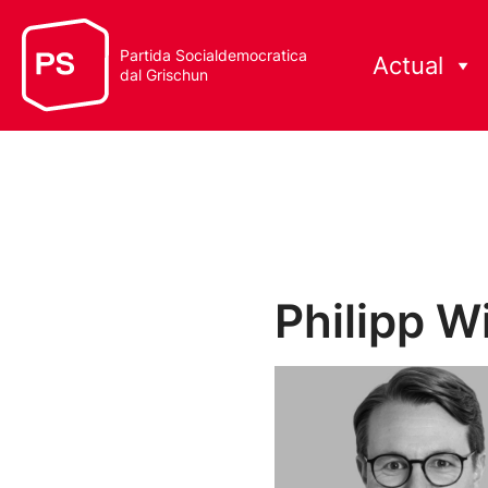
Partida Socialdemocratica
Actual
dal Grischun
Philipp W