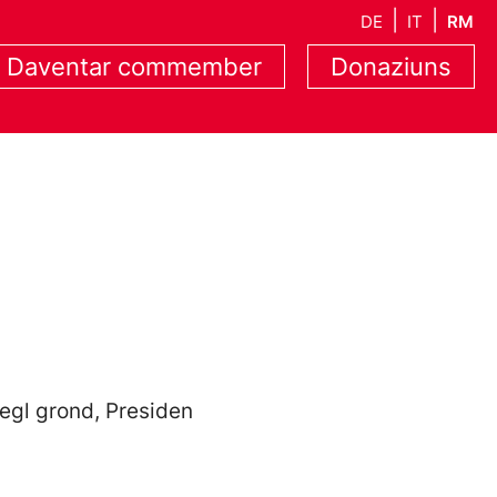
DE
IT
RM
Daventar commember
Donaziuns
l grond, Presiden