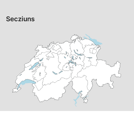
Secziuns
© Copyright 2026 PS dal Grischun | realisà per
pr24