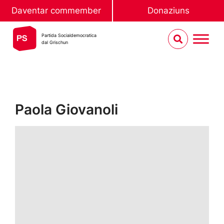
Daventar commember
Donaziuns
Partida Socialdemocratica
dal Grischun
Paola Giovanoli