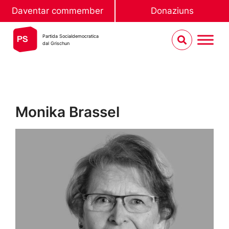
Daventar commember
Donaziuns
Partida Socialdemocratica
dal Grischun
Monika Brassel