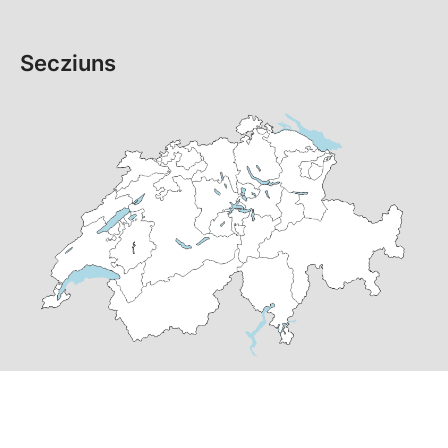
Secziuns
© Copyright 2026 PS dal Grischun | realisà per
pr24