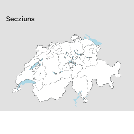
Secziuns
© Copyright 2026 PS dal Grischun | realisà per
pr24