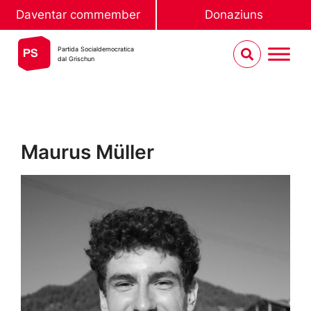
Daventar commember
Donaziuns
Partida Socialdemocratica
dal Grischun
Maurus Müller