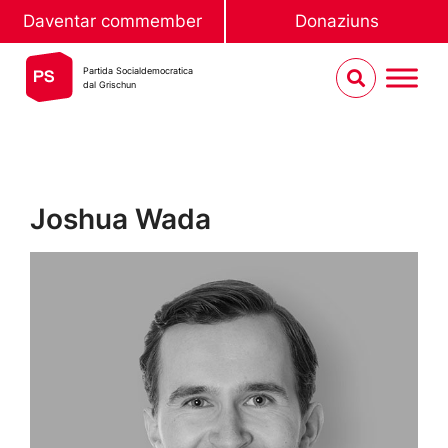
Daventar commember
Donaziuns
Partida Socialdemocratica
dal Grischun
Joshua Wada