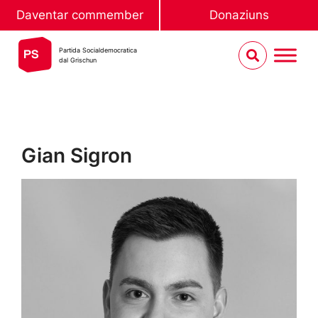
Daventar commember
Donaziuns
Partida Socialdemocratica
dal Grischun
Gian Sigron