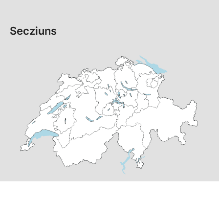
Secziuns
© Copyright 2026 PS dal Grischun | realisà per
pr24