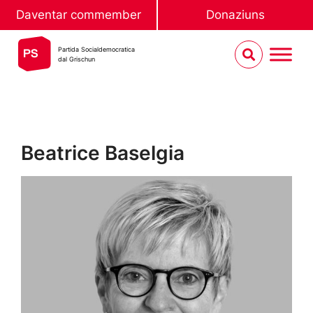
Daventar commember
Donaziuns
Partida Socialdemocratica
dal Grischun
Beatrice Baselgia