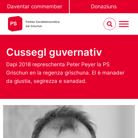
Daventar commember
Donaziuns
Partida Socialdemocratica
dal Grischun
Cussegl guvernativ
Dapi 2018 represchenta Peter Peyer la PS
Grischun en la regenza grischuna. El è manader
da giustia, segirezza e sanadad.