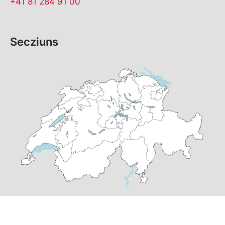
+41 81 284 91 00
Secziuns
© Copyright 2026 PS dal Grischun | realisà per
pr24