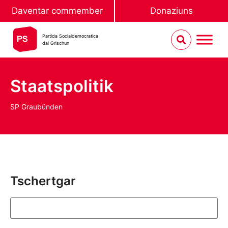
Daventar commember
Donaziuns
Partida Socialdemocratica
dal Grischun
Staatspolitik
SP Graubünden
Tschertgar