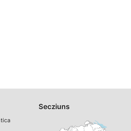
Secziuns
tica