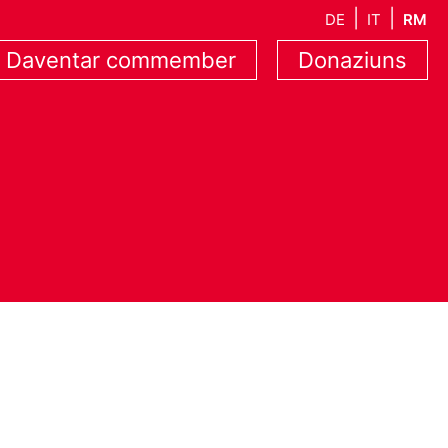
DE
IT
RM
Daventar commember
Donaziuns