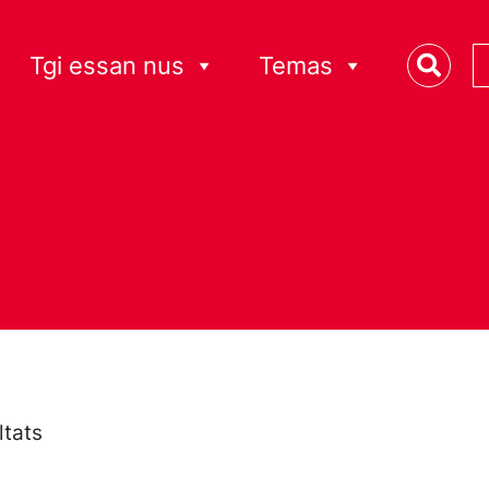
Tgi essan nus
Temas
ltats