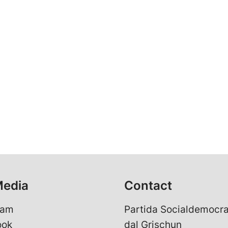
Media
Contact
ram
Partida Socialdemocra
ook
dal Grischun