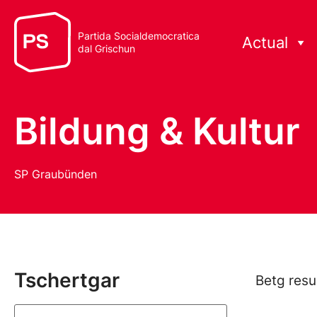
Partida Socialdemocratica
Actual
dal Grischun
Bildung & Kultur
SP Graubünden
Tschertgar
Betg resu