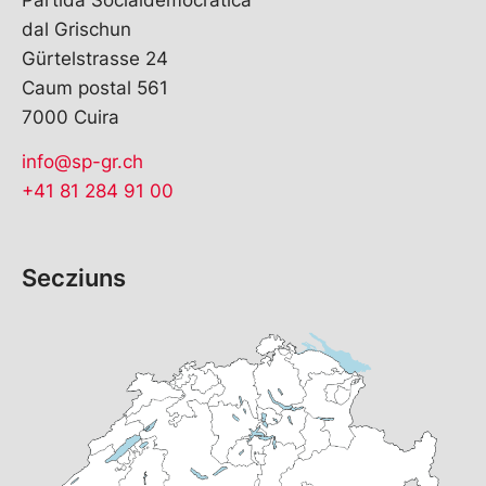
dal Grischun
Gürtelstrasse 24
Caum postal 561
7000 Cuira
info@sp-gr.ch
+41 81 284 91 00
Secziuns