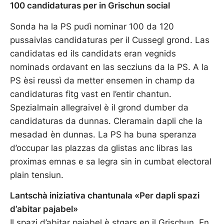
100 candidaturas per in Grischun social
Sonda ha la PS pudì nominar 100 da 120
pussaivlas candidaturas per il Cussegl grond. Las
candidatas ed ils candidats eran vegnids
nominads ordavant en las secziuns da la PS. A la
PS èsi reussì da metter ensemen in champ da
candidaturas fitg vast en l’entir chantun.
Spezialmain allegraivel è il grond dumber da
candidaturas da dunnas. Cleramain dapli che la
mesadad èn dunnas. La PS ha buna speranza
d’occupar las plazzas da glistas anc libras las
proximas emnas e sa legra sin in cumbat electoral
plain tensiun.
Lantschà iniziativa chantunala
«Per dapli spazi
d’abitar pajabel»
Il spazi d’abitar pajabel è stgars en il Grischun. En