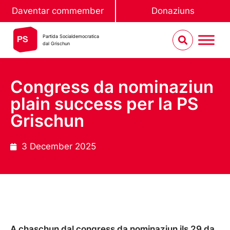
Daventar commember
Donaziuns
Partida Socialdemocratica
dal Grischun
Congress da nominaziun
plain success per la PS
Grischun
3 December 2025
A chaschun dal congress da nominaziun ils 29 da