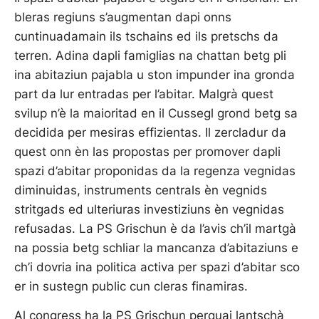
bleras regiuns s’augmentan dapi onns
cuntinuadamain ils tschains ed ils pretschs da
terren. Adina dapli famiglias na chattan betg pli
ina abitaziun pajabla u ston impunder ina gronda
part da lur entradas per l’abitar. Malgrà quest
svilup n’è la maioritad en il Cussegl grond betg sa
decidida per mesiras effizientas. Il zercladur da
quest onn èn las propostas per promover dapli
spazi d’abitar proponidas da la regenza vegnidas
diminuidas, instruments centrals èn vegnids
stritgads ed ulteriuras investiziuns èn vegnidas
refusadas. La PS Grischun è da l’avis ch’il martgà
na possia betg schliar la mancanza d’abitaziuns e
ch’i dovria ina politica activa per spazi d’abitar sco
er in sustegn public cun cleras finamiras.
Al congress ha la PS Grischun perquai lantschà