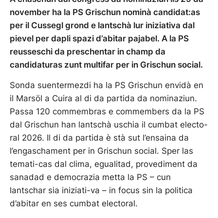
november ha la PS Grischun nominà candidat:as
per il Cussegl grond e lantschà lur iniziativa dal
pievel per dapli spazi d’abitar pajabel. A la PS
reusseschi da preschentar in champ da
candidaturas zunt multifar per in Grischun social.
Sonda suentermezdi ha la PS Grischun envidà en
il Marsöl a Cuira al di da partida da nominaziun.
Passa 120 commembras e commembers da la PS
dal Grischun han lantschà uschia il cumbat electo-
ral 2026. Il di da partida è stà sut l’ensaina da
l’engaschament per in Grischun social. Sper las
temati-cas dal clima, egualitad, provediment da
sanadad e democrazia metta la PS – cun
lantschar sia iniziati-va – in focus sin la politica
d’abitar en ses cumbat electoral.