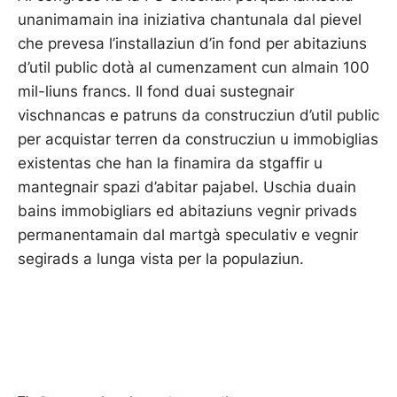
unanimamain ina iniziativa chantunala dal pievel
che prevesa l’installaziun d’in fond per abitaziuns
d’util public dotà al cumenzament cun almain 100
mil-liuns francs. Il fond duai sustegnair
vischnancas e patruns da construcziun d’util public
per acquistar terren da construcziun u immobiglias
existentas che han la finamira da stgaffir u
mantegnair spazi d’abitar pajabel. Uschia duain
bains immobigliars ed abitaziuns vegnir privads
permanentamain dal martgà speculativ e vegnir
segirads a lunga vista per la populaziun.