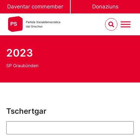
Daventar commember
Donaziuns
Partida Socialdemocratica
dal Grischun
2023
SP Graubünden
Tschertgar