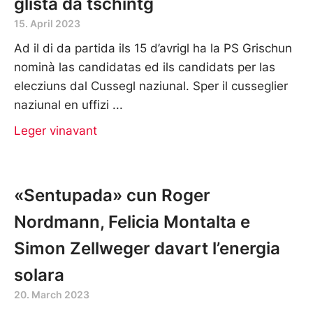
glista da tschintg
15. April 2023
Ad il di da partida ils 15 d’avrigl ha la PS Grischun
nominà las candidatas ed ils candidats per las
elecziuns dal Cussegl naziunal. Sper il cusseglier
naziunal en uffizi
Leger vinavant
«Sentupada» cun Roger
Nordmann, Felicia Montalta e
Simon Zellweger davart l’energia
solara
20. March 2023