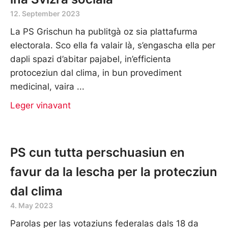
12. September 2023
La PS Grischun ha publitgà oz sia plattafurma
electorala. Sco ella fa valair là, s’engascha ella per
dapli spazi d’abitar pajabel, in’efficienta
protoceziun dal clima, in bun provediment
medicinal, vaira
Leger vinavant
PS cun tutta perschuasiun en
favur da la lescha per la protecziun
dal clima
4. May 2023
Parolas per las votaziuns federalas dals 18 da