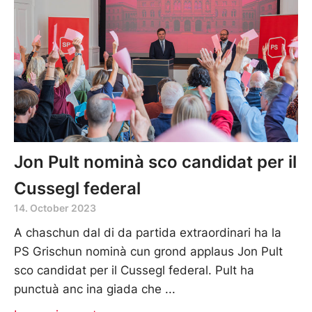
Jon Pult nominà sco candidat per il
Cussegl federal
14. October 2023
A chaschun dal di da partida extraordinari ha la
PS Grischun nominà cun grond applaus Jon Pult
sco candidat per il Cussegl federal. Pult ha
punctuà anc ina giada che