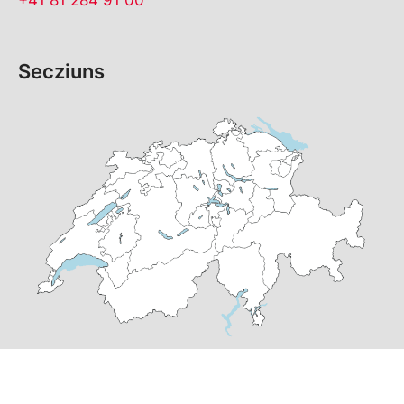
Secziuns
© Copyright 2026 PS dal Grischun | realisà per
pr24