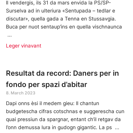
Il vendergis, ils 31 da mars envida la PS/SP-
Surselva ad in ulteriura «Sentupada – tedlar e
discutar», quella gada a Tenna en Stussavgia.
Buca per nuot sentaup’ins en quella vischnaunca
Leger vinavant
Resultat da record: Daners per in
fondo per spazi d’abitar
8. March 2023
Dapi onns èsi il medem gieu: Il chantun
budgetescha cifras cotschnas e suggerescha cun
quai pressiun da spargnar, entant ch’il retgav da
l’onn demussa lura in gudogn gigantic. La ps