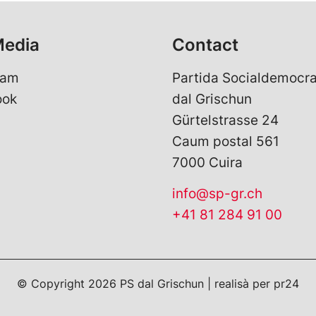
Media
Contact
ram
Partida Socialdemocra
ook
dal Grischun
Gürtelstrasse 24
Caum postal 561
7000 Cuira
info@sp-gr.ch
+41 81 284 91 00
© Copyright 2026 PS dal Grischun | realisà per
pr24