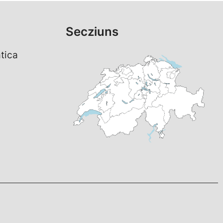
Secziuns
tica