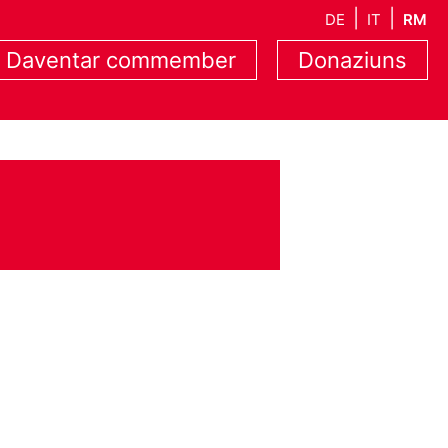
DE
IT
RM
Daventar commember
Donaziuns