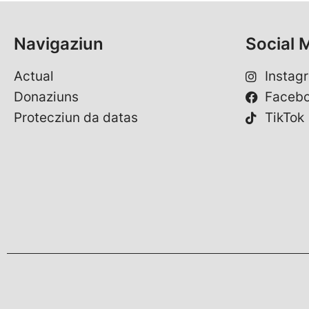
Navigaziun
Social 
Actual
Instag
Donaziuns
Faceb
Protecziun da datas
TikTok