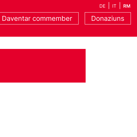
DE
IT
RM
Daventar commember
Donaziuns