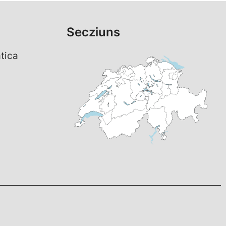
Secziuns
tica