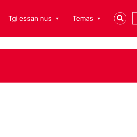
Tgi essan nus
Temas