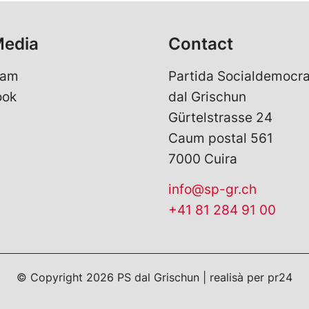
Media
Contact
ram
Partida Socialdemocra
ook
dal Grischun
Gürtelstrasse 24
Caum postal 561
7000 Cuira
info@sp-gr.ch
+41 81 284 91 00
© Copyright 2026 PS dal Grischun | realisà per
pr24