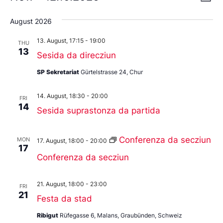
List
Vi
Select
Nav
date.
Na
August 2026
13. August, 17:15
-
19:00
THU
13
Sesida da direcziun
SP Sekretariat
Gürtelstrasse 24, Chur
14. August, 18:30
-
20:00
FRI
14
Sesida suprastonza da partida
Conferenza da secziun
MON
17. August, 18:00
-
20:00
17
Conferenza da secziun
21. August, 18:00
-
23:00
FRI
21
Festa da stad
Ribigut
Rüfegasse 6, Malans, Graubünden, Schweiz