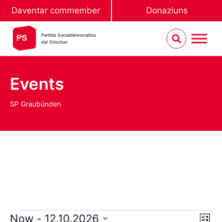
Daventar commember
Donaziuns
Partida Socialdemocratica
dal Grischun
Events
SP Graubünden
Vie
Ev
Now
 - 
12.10.2026