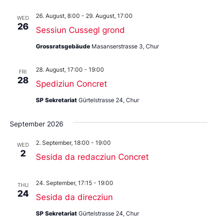
26. August, 8:00
-
29. August, 17:00
WED
26
Sessiun Cussegl grond
Grossratsgebäude
Masanserstrasse 3, Chur
28. August, 17:00
-
19:00
FRI
28
Spediziun Concret
SP Sekretariat
Gürtelstrasse 24, Chur
September 2026
2. September, 18:00
-
19:00
WED
2
Sesida da redacziun Concret
24. September, 17:15
-
19:00
THU
24
Sesida da direcziun
SP Sekretariat
Gürtelstrasse 24, Chur