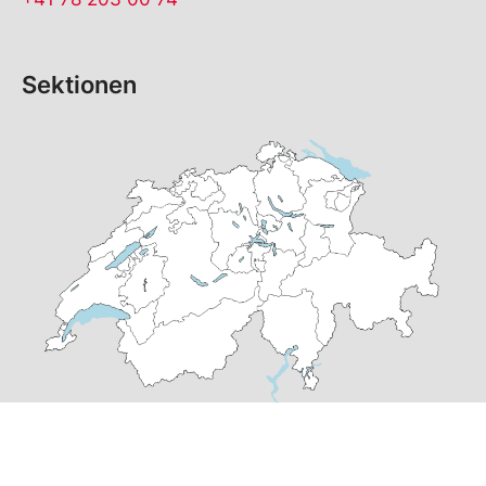
Sektionen
© Copyright
2026
SP Graubünden | realisiert von
pr24