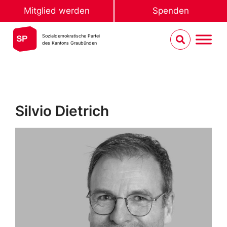
Mitglied werden
Spenden
Sozialdemokratische Partei
des Kantons Graubünden
Silvio Dietrich