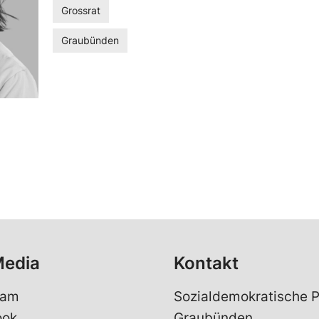
Grossrat
Graubünden
Media
Kontakt
ram
Sozialdemokratische P
ook
Graubünden