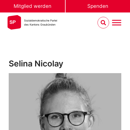
Mitglied werden
Spenden
Sozialdemokratische Partei
des Kantons Graubünden
Selina Nicolay