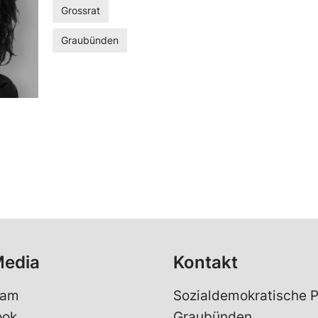
Grossrat
Graubünden
Media
Kontakt
ram
Sozialdemokratische P
ook
Graubünden