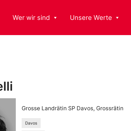
Wer wir sind
Unsere Werte
lli
Grosse Landrätin SP Davos, Grossrätin
Davos