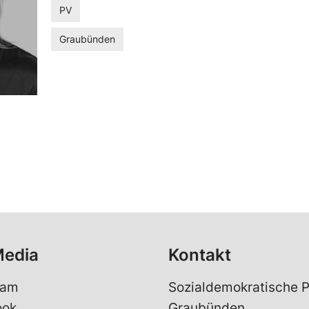
PV
Graubünden
Media
Kontakt
ram
Sozialdemokratische P
ook
Graubünden