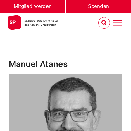
Mitglied werden
Spenden
Sozialdemokratische Partei
des Kantons Graubünden
Manuel Atanes