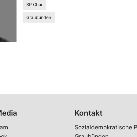
SP Chur
Graubünden
Media
Kontakt
ram
Sozialdemokratische P
ook
Graubünden