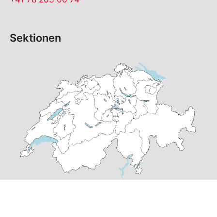
Sektionen
© Copyright
2026
SP Graubünden | realisiert von
pr24