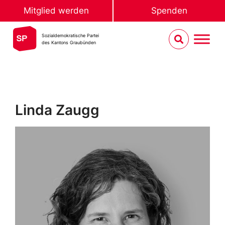
Mitglied werden
Spenden
Sozialdemokratische Partei
des Kantons Graubünden
Linda Zaugg