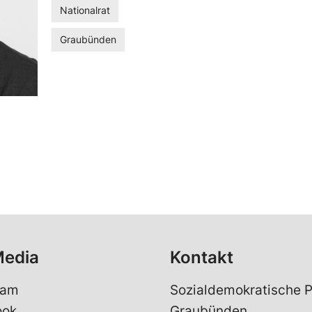
Nationalrat
Graubünden
Media
Kontakt
ram
Sozialdemokratische P
ook
Graubünden