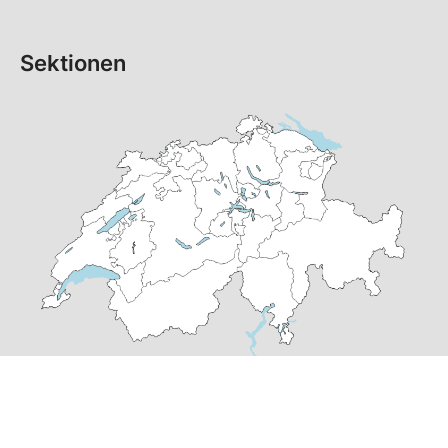
Sektionen
© Copyright
2026
SP Graubünden | realisiert von
pr24