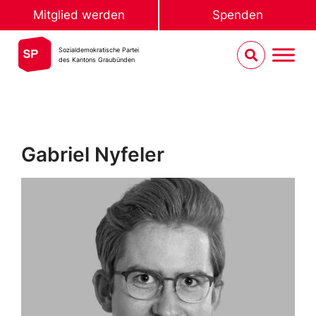
Mitglied werden
Spenden
Sozialdemokratische Partei
des Kantons Graubünden
Gabriel Nyfeler