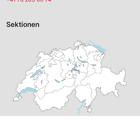
Sektionen
© Copyright
2026
SP Graubünden | realisiert von
pr24