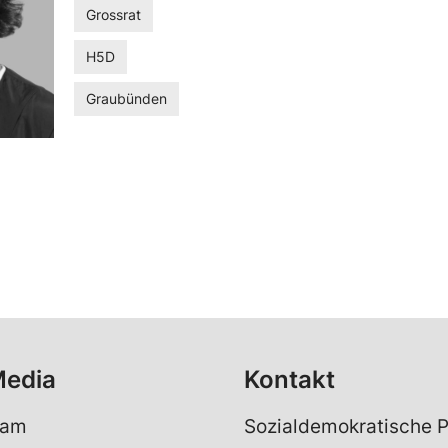
Grossrat
H5D
Graubünden
Media
Kontakt
ram
Sozialdemokratische P