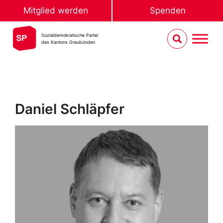
Mitglied werden
Spenden
Sozialdemokratische Partei
des Kantons Graubünden
Daniel Schläpfer