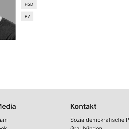
H5D
PV
Media
Kontakt
ram
Sozialdemokratische P
ook
Graubünden