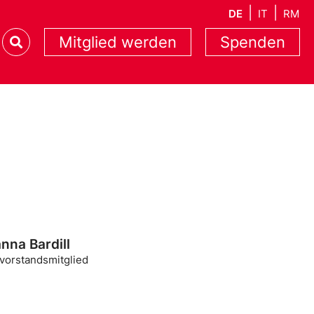
DE
IT
RM
Mitglied werden
Spenden
nna Bardill
ivorstandsmitglied