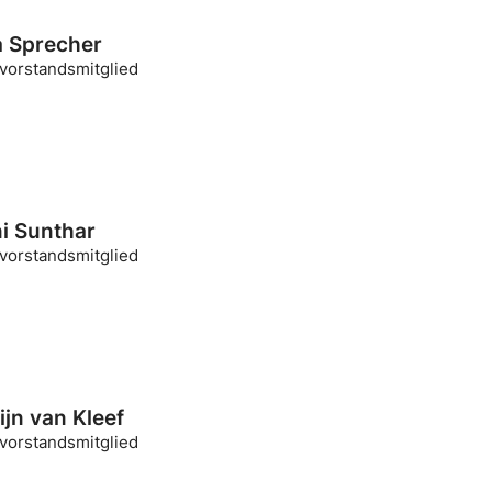
 Sprecher
ivorstandsmitglied
ni Sunthar
ivorstandsmitglied
ijn van Kleef
ivorstandsmitglied