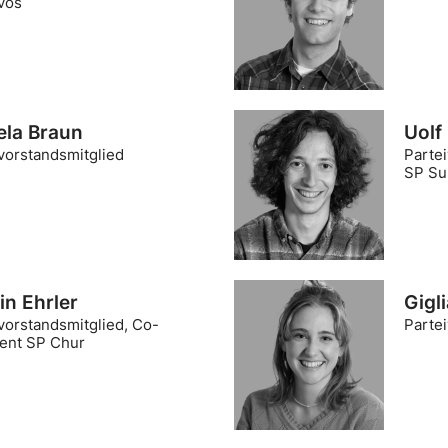
vos
ela Braun
Uolf
vorstandsmitglied
Partei
SP Su
in Ehrler
Gigl
vorstandsmitglied, Co-
Parte
dent SP Chur