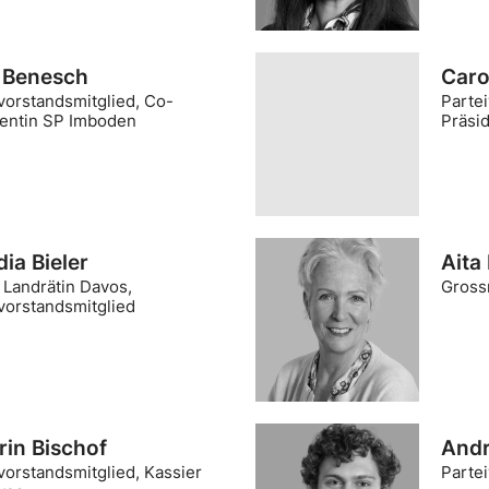
a Benesch
Caro
vorstandsmitglied, Co-
Partei
dentin SP Imboden
Präsi
ia Bieler
Aita 
 Landrätin Davos,
Gross
vorstandsmitglied
rin Bischof
Andr
vorstandsmitglied, Kassier
Parte