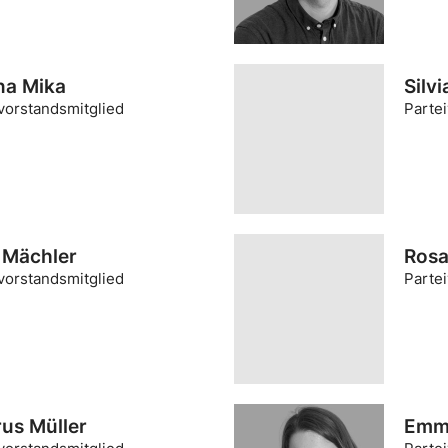
a Mika
Silv
vorstandsmitglied
Parte
 Mächler
Rosa
vorstandsmitglied
Parte
us Müller
Emma