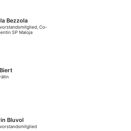
la Bezzola
vorstandsmitglied, Co-
dentin SP Maloja
Biert
rätin
in Bluvol
ivorstandsmitglied