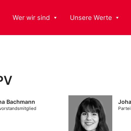
Wer wir sind
Unsere Werte
PV
na Bachmann
Joha
vorstandsmitglied
Parte