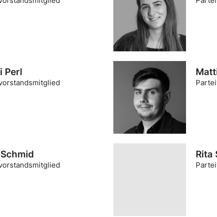
vorstandsmitglied
Parte
 Perl
Matt
vorstandsmitglied
Parte
 Schmid
Rita
vorstandsmitglied
Parte