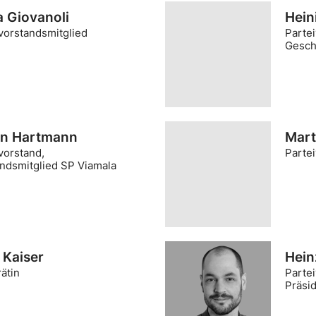
a Giovanoli
Hein
vorstandsmitglied
Partei
Gesch
n Hartmann
Mart
vorstand,
Parte
ndsmitglied SP Viamala
 Kaiser
Hein
ätin
Partei
Präsid