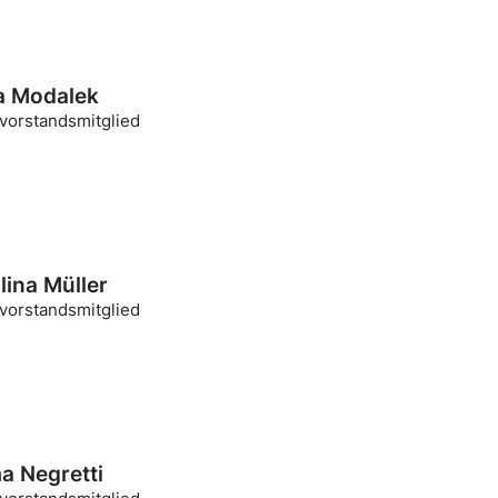
ia Modalek
ivorstandsmitglied
lina Müller
ivorstandsmitglied
 Negretti