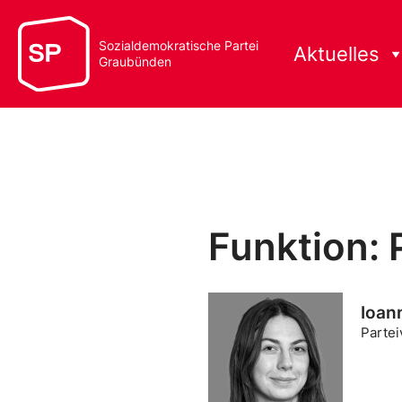
Sozialdemokratische Partei
Aktuelles
Graubünden
Funktion: 
Ioan
Partei