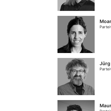
Moan
Partei
Jürg
Partei
Maur