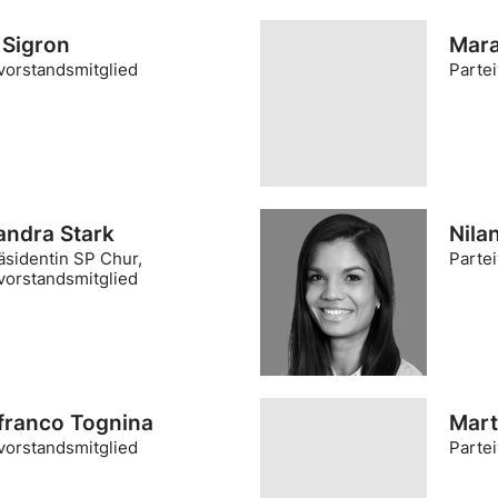
 Sigron
Mara
vorstandsmitglied
Parte
andra Stark
Nila
sidentin SP Chur,
Parte
vorstandsmitglied
franco Tognina
Mart
vorstandsmitglied
Parte