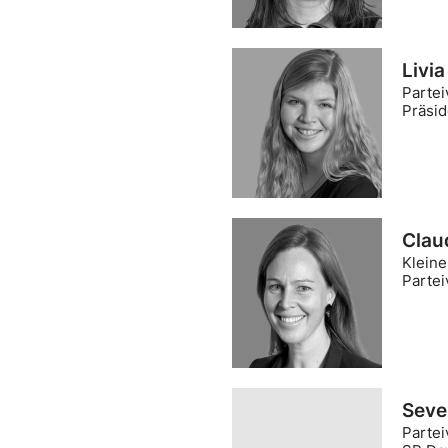
Livi
Partei
Präsi
Claud
Kleine
Partei
Seve
Partei