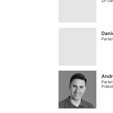
SP Da
Dani
Partei
Andr
Partei
Präsi