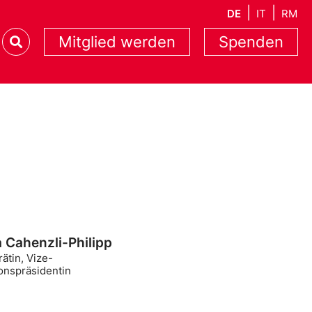
DE
IT
RM
Mitglied werden
Spenden
a Cahenzli-Philipp
ätin, Vize-
onspräsidentin