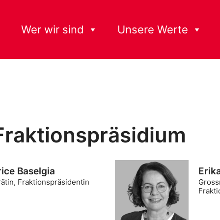
Wer wir sind
Unsere Werte
Fraktionspräsidium
rice Baselgia
Erik
ätin, Fraktionspräsidentin
Grossr
Frakti