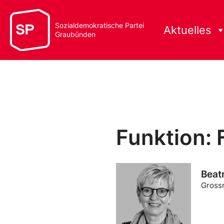
Sozialdemokratische Partei
Aktuelles
Graubünden
Funktion: 
Beat
Grossr