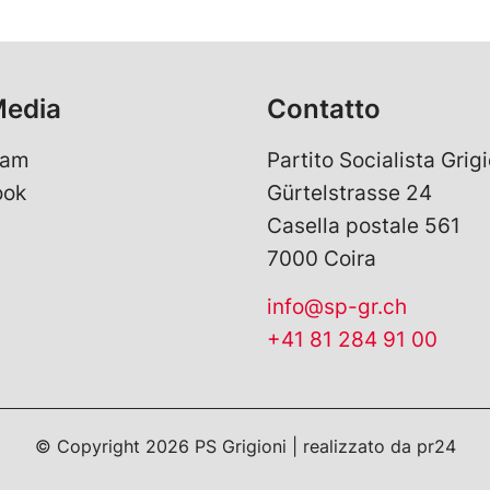
Media
Contatto
ram
Partito Socialista Grigi
ook
Gürtelstrasse 24
Casella postale 561
7000 Coira
info@sp-gr.ch
+41 81 284 91 00
© Copyright
2026
PS Grigioni | realizzato da
pr24