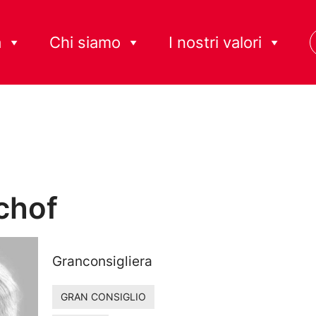
à
Chi siamo
I nostri valori
chof
Granconsigliera
GRAN CONSIGLIO