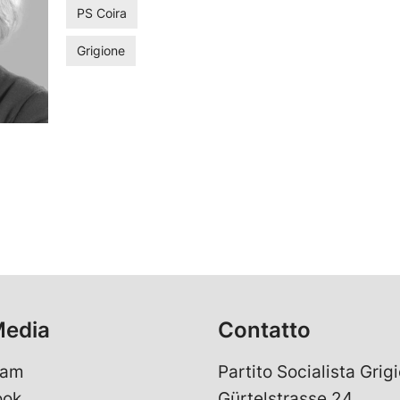
PS Coira
Grigione
Media
Contatto
ram
Partito Socialista Grigi
ook
Gürtelstrasse 24