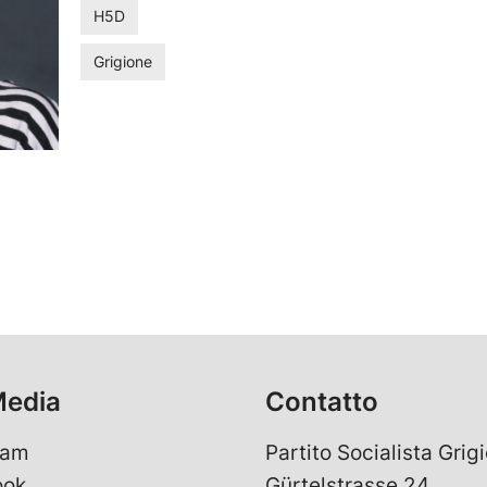
H5D
Grigione
Media
Contatto
ram
Partito Socialista Grigi
ook
Gürtelstrasse 24