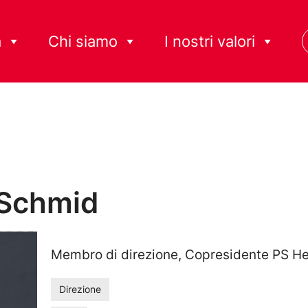
à
Chi siamo
I nostri valori
Schmid
Membro di direzione, Copresidente PS He
Direzione