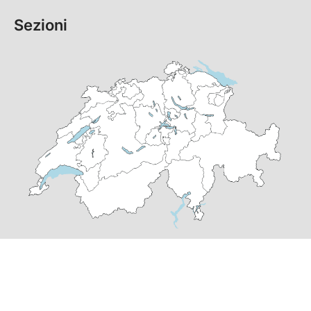
Sezioni
© Copyright
2026
PS Grigioni | realizzato da
pr24