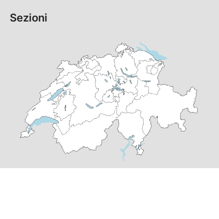
Sezioni
© Copyright
2026
PS Grigioni | realizzato da
pr24