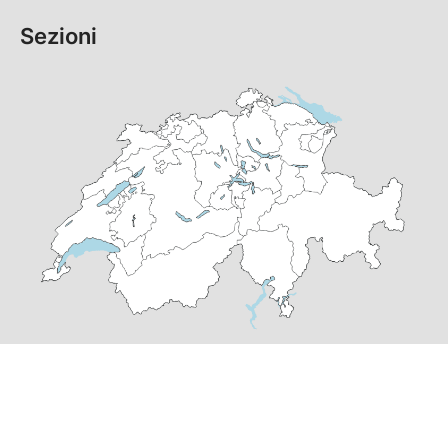
Sezioni
© Copyright
2026
PS Grigioni | realizzato da
pr24