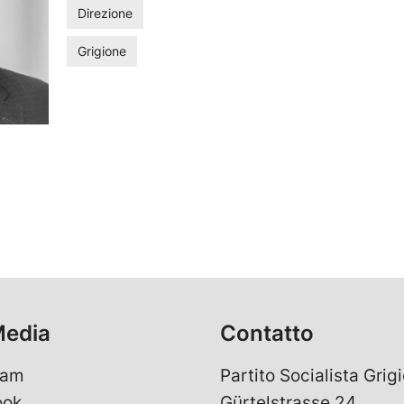
Direzione
Grigione
Media
Contatto
ram
Partito Socialista Grigi
ook
Gürtelstrasse 24