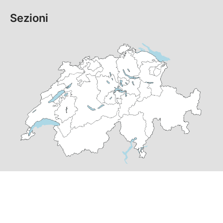
Sezioni
© Copyright
2026
PS Grigioni | realizzato da
pr24